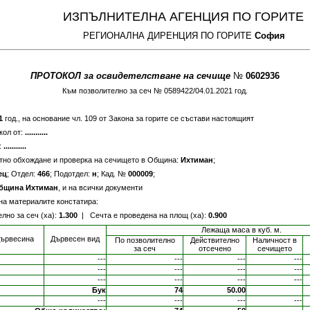
ИЗПЪЛНИТЕЛНА АГЕНЦИЯ ПО ГОРИТЕ
РЕГИОНАЛНА ДИРЕНЦИЯ ПО ГОРИТЕ
София
ПРОТОКОЛ за освидетелстване на сечище
№
0602936
Към позволително за сеч № 0589422/04.01.2021 год.
1
год., на основание чл. 109 от Закона за горите се състави настоящият
кол от:
...........
:
...........
но обхождане и проверка на сечището в Община:
Ихтиман
;
ец
; Отдел:
466
; Подотдел:
н
; Кад. №
000009
;
бщина Ихтиман
, и на всички документи
 на материалите констатира:
лно за сеч (ха):
1.300
| Сечта е проведена на площ (ха):
0.900
Лежаща маса в куб. м.
дървесина
Дървесен вид
По позволително
Действително
Наличност в
за сеч
отсечено
сечището
---
---
---
---
---
---
---
---
---
---
---
---
Бук
74
50.00
---
---
---
---