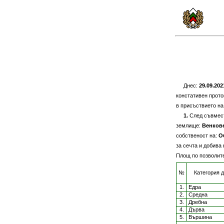
Днес:
29.09.202
констативен прото
в присъствието на
1.
След съвмест
землище:
Венков
собственост на:
О
за сечта и добива
Площ по позволите
№
Категория 
1.
Едра
2.
Средна
3.
Дребна
4.
Дърва
5.
Вършина