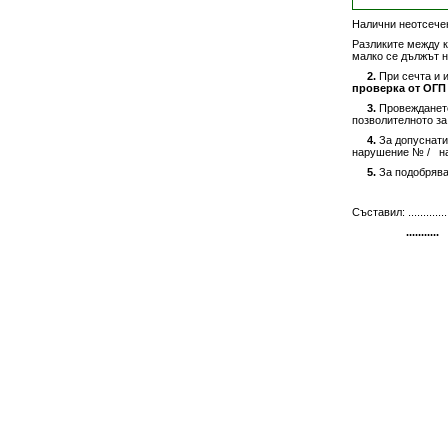
Налични неотсече
Разликите между к
малко се дължът 
2.
При сечта и 
проверка от ОГП 
3.
Провеждането
позволителното за
4.
За допуснати
нарушение №
/
на
5.
За подобрява
Съставил: .................
...........