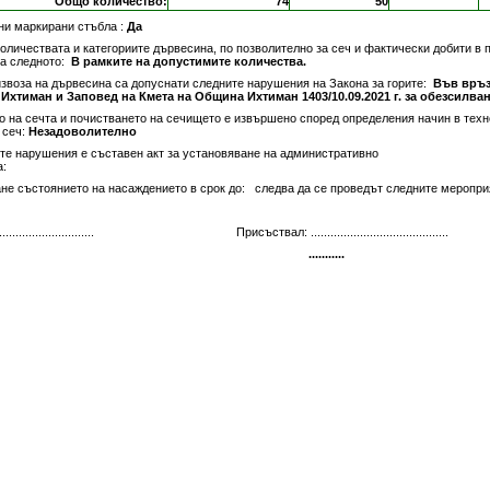
Общо количество:
74
50
ни маркирани стъбла :
Да
оличествата и категориите дървесина, по позволително за сеч и фактически добити в п
на следното:
В рамките на допустимите количества.
извоза на дървесина са допуснати следните нарушения на Закона за горите:
Във връз
Ихтиман и Заповед на Кмета на Община Ихтиман 1403/10.09.2021 г. за обезсилван
 на сечта и почистването на сечището е извършено според определения начин в техн
 сеч:
Незадоволително
те нарушения е съставен акт за установяване на административно
:
не състоянието на насаждението в срок до:
следва да се проведът следните меропри
.........................
Присъствал: ..........................................
...........