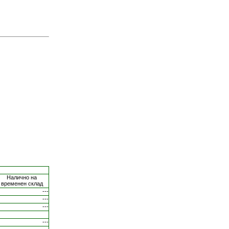
Налично на
временен склад
---
---
---
---