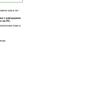
овече или в по-
ка с извършена
е на ПС.
ологичния план и
ятия: