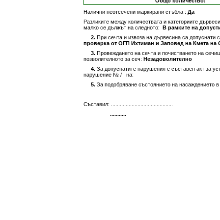
Общо количество:
Налични неотсечени маркирани стъбла :
Да
Разликите между количествата и категориите дървесин
малко се дължът на следното:
В рамките на допуст
2.
При сечта и извоза на дървесина са допуснати 
проверка от ОГП Ихтиман и Заповед на Кмета на О
3.
Провеждането на сечта и почистването на сечищ
позволителното за сеч:
Незадоволително
4.
За допуснатите нарушения е съставен акт за у
нарушение №
/
на:
5.
За подобряване състоянието на насаждението в 
Съставил: ..........................................
...........