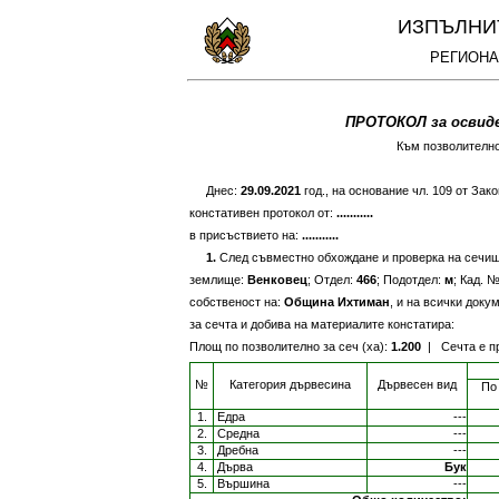
ИЗПЪЛНИ
РЕГИОНА
ПРОТОКОЛ за освид
Към позволително
Днес:
29.09.2021
год., на основание чл. 109 от Зак
констативен протокол от:
...........
в присъствието на:
...........
1.
След съвместно обхождане и проверка на сечи
землище:
Венковец
; Отдел:
466
; Подотдел:
м
; Кад. 
собственост на:
Община Ихтиман
, и на всички доку
за сечта и добива на материалите констатира:
Площ по позволително за сеч (ха):
1.200
| Сечта е пр
№
Категория дървесина
Дървесен вид
По
1.
Едра
---
2.
Средна
---
3.
Дребна
---
4.
Дърва
Бук
5.
Вършина
---