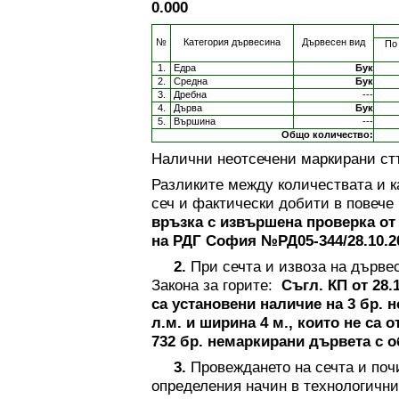
0.000
№
Категория дървесина
Дървесен вид
По
1.
Едра
Бук
2.
Средна
Бук
3.
Дребна
---
4.
Дърва
Бук
5.
Вършина
---
Общо количество:
Налични неотсечени маркирани ст
Разликите между количествата и к
сеч и фактически добити в повече
връзка с извършена проверка от
на РДГ София №РД05-344/28.10.20
2.
При сечта и извоза на дърве
Закона за горите:
Съгл. КП от 28.
са установени наличие на 3 бр. 
л.м. и ширина 4 м., които не са 
732 бр. немаркирани дървета с о
3.
Провеждането на сечта и поч
определения начин в технологични