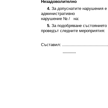
Незадоволително
4.
За допуснатите нарушения е 
административно
нарушение №
/
на:
5.
За подобряване състоянието 
проведът следните мероприятия:
Съставил: ......................................
...........