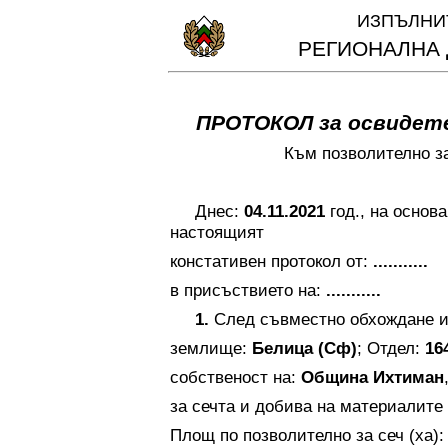
ИЗПЪЛНИ
РЕГИОНАЛНА
ПРОТОКОЛ за освидет
Към позволително за
Днес:
04.11.2021
год., на основа
настоящият
констативен протокол от:
...........
в присъствието на:
...........
1.
След съвместно обхождане и
землище:
Белица (Сф)
; Отдел:
16
собственост на:
Община Ихтиман
за сечта и добива на материалите 
Площ по позволително за сеч (ха)