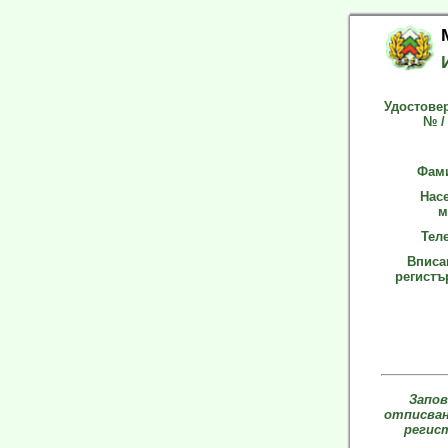
Удостове
№ /
Фам
Нас
м
Тел
Вписан
регистър
Запов
отписва
регис