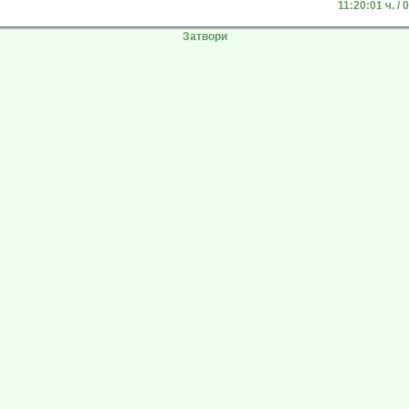
11:20:01 ч. / 
Затвори