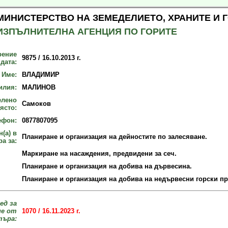
МИНИСТЕРСТВО НА ЗЕМЕДЕЛИЕТО, ХРАНИТЕ И 
ИЗПЪЛНИТЕЛНА АГЕНЦИЯ ПО ГОРИТЕ
рение
9875 / 16.10.2013 г.
 дата:
Име:
ВЛАДИМИР
илия:
МАЛИНОВ
елено
Самоков
ясто:
ефон:
0877807095
(а) в
Планиране и организация на дейностите по залесяване.
а за:
Маркиране на насаждения, предвидени за сеч.
Планиране и организация на добива на дървесина.
Планиране и организация на добива на недървесни горски пр
ед за
не от
1070 / 16.11.2023 г.
търа: