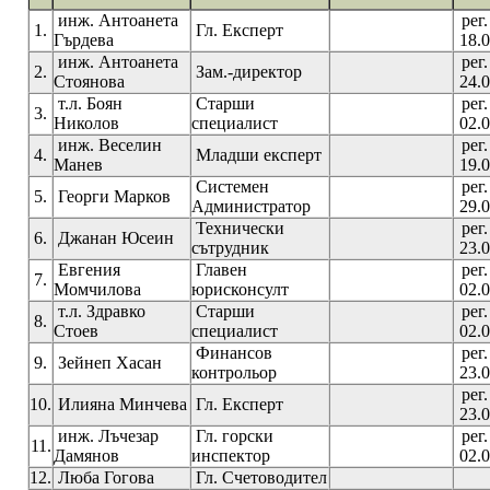
инж. Антоанета
рег
1.
Гл. Експерт
Гърдева
18.0
инж. Антоанета
рег
2.
Зам.-директор
Стоянова
24.0
т.л. Боян
Старши
рег
3.
Николов
специалист
02.0
инж. Веселин
рег
4.
Младши експерт
Манев
19.0
Системен
рег
5.
Георги Марков
Администратор
29.0
Технически
рег
6.
Джанан Юсеин
сътрудник
23.0
Евгения
Главен
рег
7.
Момчилова
юрисконсулт
02.0
т.л. Здравко
Старши
рег
8.
Стоев
специалист
02.0
Финансов
рег
9.
Зейнеп Хасан
контрольор
23.0
рег
10.
Илияна Минчева
Гл. Експерт
23.0
инж. Лъчезар
Гл. горски
рег
11.
Дамянов
инспектор
02.0
12.
Люба Гогова
Гл. Счетоводител