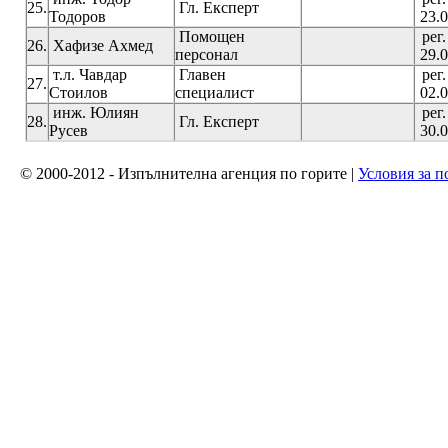
25.
Гл. Експерт
Тодоров
23.0
Помощен
рег
26.
Хафизе Ахмед
персонал
29.0
т.л. Чавдар
Главен
рег
27.
Стоилов
специалист
02.0
инж. Юлиян
рег
28.
Гл. Експерт
Русев
30.0
© 2000-2012 - Изпълнителна агенция по горите |
Условия за п