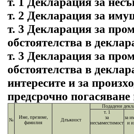
т. 1 Декларация за нес
т. 2 Декларация за иму
т. 3 Декларация за про
обстоятелства в деклара
т. 3 Декларация за про
обстоятелства в деклара
интересите и за произхо
предсрочно погасяване 
Подадени декл
т. 1
Име, презиме,
за
за и
№
Длъжност
фамилия
несъвместимост
и и