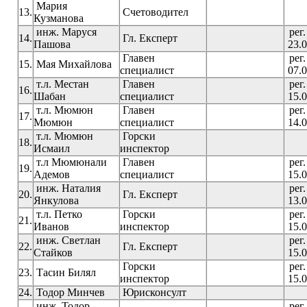
Мария
13.
Счетоводител
Кузманова
инж. Маруся
рег
14.
Гл. Експерт
Пашова
23.0
Главен
рег
15.
Мая Михайлова
специалист
07.0
т.л. Местан
Главен
рег
16.
Шабан
специалист
15.0
т.л. Мюмюн
Главен
рег
17.
Мюмюн
специалист
14.0
т.л. Мюмюн
Горски
18.
Исмаил
инспектор
т.л Мюмюнали
Главен
рег
19.
Адемов
специалист
15.0
инж. Наталия
рег
20.
Гл. Експерт
Янкулова
13.0
т.л. Петко
Горски
рег
21.
Иванов
инспектор
15.0
инж. Светлан
рег
22.
Гл. Експерт
Стайков
15.0
Горски
рег
23.
Тасин Билял
инспектор
15.0
24.
Тодор Минчев
Юрисконсулт
инж. Тодор
рег